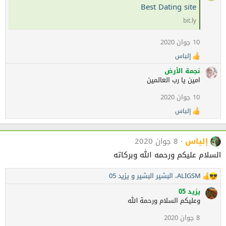
Best Dating site
ف
ا
bit.ly
ع
ل
ا
10 جوان 2020
ت
:
إلياس
ا
ل
نجمة الأرض
ت
امين يا رب العالمين
ف
ا
10 جوان 2020
ع
ل
إلياس
ا
ا
ل
ت
ت
:
ف
إلياس
8 جوان 2020
ا
السلام عليكم ورحمه الله وبركاته
ع
ل
ا
ALIGSM
،
البشير البشير
و
يزيد 05
ا
ت
:
ل
يزيد 05
ت
وعليكم السلام ورحمة الله
ف
ا
8 جوان 2020
ع