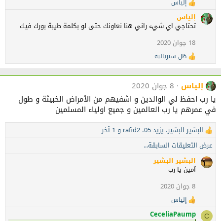
إلياس
ا
ا
ل
ت
إلياس
ت
:
تحتاجي اي شيء راني هنا نعاونك حتى لو بكلمة طيبة بورك فيك
ف
ا
18 جوان 2020
ع
ل
ظل سيريالية
ا
ا
ل
ت
ت
:
ف
إلياس
8 جوان 2020
ا
يا رب احفظ لي الوالدين و اشفيهم من الأمراض الخبيثة و طول
ع
ل
في عمرهم يا رب العالمين و جميع اولياء المسلمين
ا
ت
البشير البشير
،
يزيد 05
،
rafid2
و 1 آخر
:
ا
ل
عرض التعليقات السابقة...
ت
ف
البشير البشير
ا
آمين يا رب
ع
8 جوان 2020
ل
ا
إلياس
ا
ت
ل
:
CeceliaPaump
C
ت