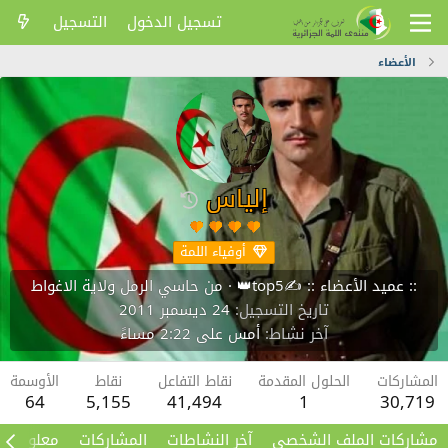
تسجيل الدخول
التسجيل
الأعضاء
إلياس
أوفياء اللمة
:: عميد الأعضاء :: ✍️top5👑
·
من
حاسي الرمل ولاية الاغواط
تاريخ التسجيل
24 ديسمبر 2011
آخر نشاط
أمس على 2:22 مساءً
المشاركات
الحلول المقدمة
نقاط التفاعل
نقاط
الأوسمة
64
5,155
41,494
1
30,719
مشاركات الملف الشخصي
آخر النشاطات
المشاركات
معلومات