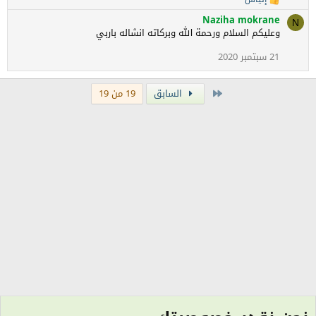
ا
ت
ل
:
Naziha mokrane
N
ت
وعليكم السلام ورحمة الله وبركاته انشاله باربي
ف
ا
21 سبتمبر 2020
ع
ل
ا
الأولى
السابق
19 من 19
ت
: