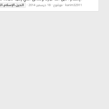
karim32911
موضوع
18 ديسمبر 2014
الدين،الإسلام،ال