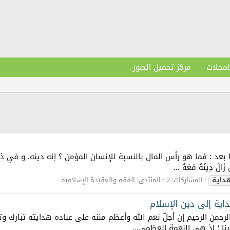
لمجلات
مركز تحميل الصور
عد : فما هو رأس المال بالنسبة للإنسان المؤمن ؟ إنه دينه. و في ذلك ك
َالَ دِينُهُ مَعَهُ ...
هداية
المشاركات: 2
المنتدى:
الفقه والعقيدة الإسلامية
ية إلى دين الإسلام
الرحمن الرحيم إن أجلّ نعم الله وأعظم مننه على عباده هدايته تبارك 
ينا ؛ إذ هي النعمة العظمى...