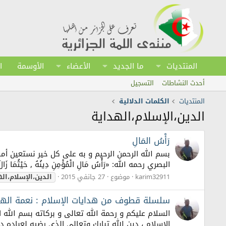
المنتديات
ما الجديد
الأعضاء
الأوسمة
ا
أحدث النشاطات
التسجيل
المنتديات
الكلمات الدلالية
الدين،الإسلام،الهداية
رَأْسُ المَالِ
بسم الله الرحمن الرحيم و به على كل خير نستعين أما ب
البصري رحمه الله: «رَأْسُ مَالِ الْمُؤْمِنِ دِينُهُ , حَيْثُمَا زَالَ ز
karim32911
موضوع
27 جانفي 2015
الدين،الإسلام،ال
سلسلة قطوف من هدايات الإسلام : نعمة الهدا
السلام عليكم و رحمة الله تعالى و بركاته بسم الله 
الإسلام ، دين الله تبارك وتعالى الذي رضيه لعباده د