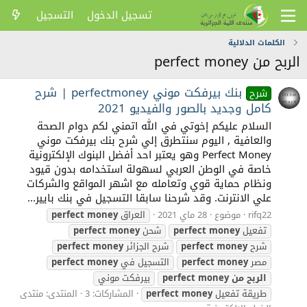
تسجيل الدخول
التسجيل
الكلمات الدلالية
الربح من perfect money
بنك بيرفكت موني perfectmoney | شرح
شرح
كامل وجديد بالصور والفيديو 2021
السلام عليكم إخوتي في الله اتمني لكم دوام الصحة
والعافية , اليوم سنتطرق إلي شرح بنك بيرفكت موني
Perfect Money وهو يعتبر احد أفضل البنوك الإلكترونية
خاصة في الوطن العربي لسهولة استخدامه بدون قيود
ونظام حماية قوي وتعامله مع اشهر المواقع والشركات
علي الانترنت. وقد شرحنا سابقا التسجيل في بنك بايير...
rifq22
موضوع
28 ماي 2021
العراق
money
perfect
تفعيل
money
perfect
شحن
money
perfect
شرح
money
perfect
شرح الجزائر
money
perfect
مصر
money
perfect
التسجيل في
money
perfect
الربح
من
money
perfect
بيرفكت موني
طريقة تفعيل
money
perfect
المشاركات: 3
المنتدى:
منتدى