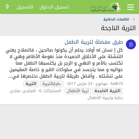
تسجيل الدخول
التسجيل
الكلمات الدلالية
الترية الناجحة
طرق مفضلة لتربية الطفل
B
كل إ نسان له أولاد يحلم أن يكونوا صالحين ، فالصلاح يعني
التنشئة على الأخلاق الحميدة منذ نعومة الأظافر وهي لا
تكتسب بالأمر و النهي و الزجر بل يكتسبها الطفل مما
حواليه و مما يتجسد في سلوكات الغير و خاصة المقيمين
على تنشئته . وأفضل طريقة لتربية الطفل نختصرها في...
belk73
موضوع
23 مارس 2017
،طرقالتربية
الترية
الترية
الناجحة
ترية الأطفال
المشاركات: 6
المنتدى:
منتدى
رعاية وتربية الأطفال