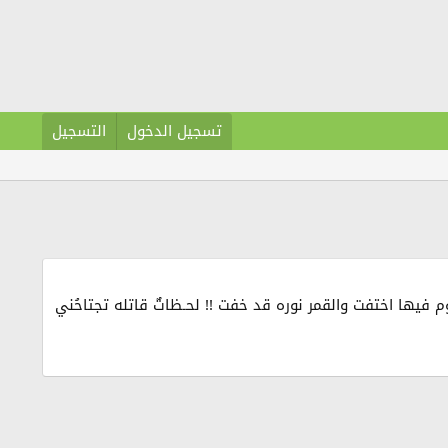
تسجيل الدخول
التسجيل
وم فيها اختفت والقمر نوره قد خفت !! لحـظاتٌ قاتله تجتاحُني