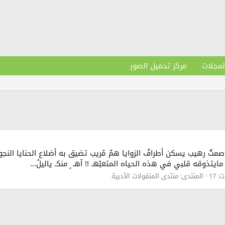
لمجلات
مركز تحميل الصور
صمتٌ رهيب يسكن أطرافُ الزوايا همٌ مُريب تضيق به أضلاع الحنايا النج
ذوقه قلبي في هذه الحياه المتعبْهـ !! آهـ ٍ منكـ ياليلُ...
 17
المنتدى:
منتدى المنقولات الأدبية