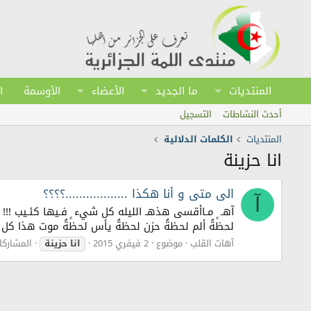
المنتديات
ما الجديد
الأعضاء
الأوسمة
ا
أحدث النشاطات
التسجيل
المنتديات
الكلمات الدلالية
انا حزينة
الى متى و أنا هكذا ..................؟؟؟؟
آ
آهـ ٍ مـاأقسى هذهـ الليله كل شيء ٍ فـيها كئـيب !!! 
لحظةُ ألم لحظةُ حزن لحظةُ يأس لحظةُ موت هذا كل مايت
آهات القلب
موضوع
2 فيفري 2015
انا
حزينة
المشاركات: