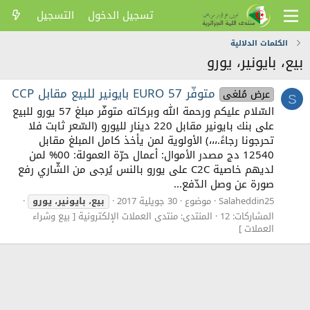
تسجيل الدخول
التسجيل
الكلمات الدلالية
بيع، بايونير، يورو
متوفّر 57 EURO بايونير للبيع مقابل CCP
عرض مُلغى
S
السّلام عليكم ورحمة الله وبركاته متوفّر مبلغ 57 يورو للبيع
على بنك بايونير مقابل 220 دينار لليورو (السّعر ثابت فلا
تحرجونا رجاءً.،،،) الأولوية لمن يأخذ كامل المبلغ مقابل
12540 دج مصدر الأموال: أعمال حرّة العمولة: 00% لمن
لديهم خاصية C2C على يورو بالنس يُرجى من الشّاري رفع
صورة عن وصل الدّفع...
Salaheddin25
موضوع
30 جويلية 2017
بيع،
بايونير،
يورو
المشاركات: 12
المنتدى:
منتدى العملات الإلكترونية [ بيع وشراء
العملات ]