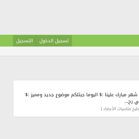
تسجيل الدخول
التسجيل
ن شهر مبارك علينا :$ اليوما جبتلكم موضوع جديد ومميز :$
 رح...
طبخ مناسبات الأعضاء ]