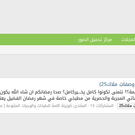
لمجلات
مركز تحميل الصور
اتِ ملاك25)
اللمة؟؟ نتمنى تكونوا كامل بِخـــيركامل؟ صحا رمضانكم ان شاء الله يكو
فاتي المجربة والحصرية من مطبخي خاصة في شهر رمضان الفضيل يعني
ملاك25
المشاركات: 13
المنتدى:
كوزينة اللمة للطبخات والوجبات المتنوعة [ م