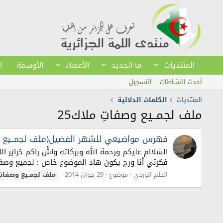
المنتديات
ما الجديد
الأعضاء
الأوسمة
ا
أحدث النشاطات
التسجيل
المنتديات
الكلمات الدلالية
ملف لجمــيع وصفاتِ ملاك25
فهرس مواضيعي للشهر الفضيل(ملف لجمــيع وصف
السلاام عليكم ورحمة الله وبركاته واشْ راكم حْرايَر 
فكرتي أنا ورح يكون هاد الموضوع خاص : لجميع وص
الحلم الوردي
موضوع
29 جوان 2014
ملف
لجمــيع
وصفاتِ