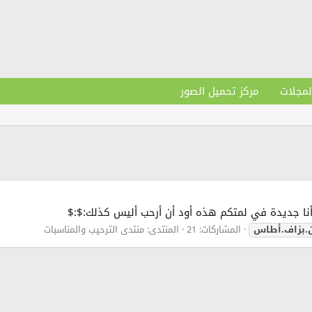
لمجلات
مركز تحميل الصور
 أنا جديدة في لمتكم هذه أود أن أرحب أليس كذلك:$:$
ن.بزاف.أطاس
المشاركات: 21
المنتدى:
منتدى الترحيب والمناسبات