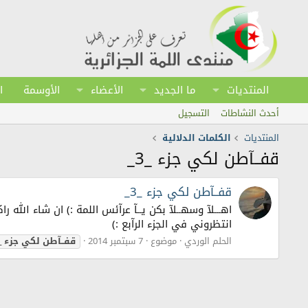
المنتديات
ما الجديد
الأعضاء
الأوسمة
ا
أحدث النشاطات
التسجيل
المنتديات
الكلمات الدلالية
قفــآطن لكي جزء _3_
قفــآطن لكي جزء _3_
انتظروني في الجزء الرآبع :)
الحلم الوردي
موضوع
7 سبتمبر 2014
قفــآطن
لكي
جزء
3_