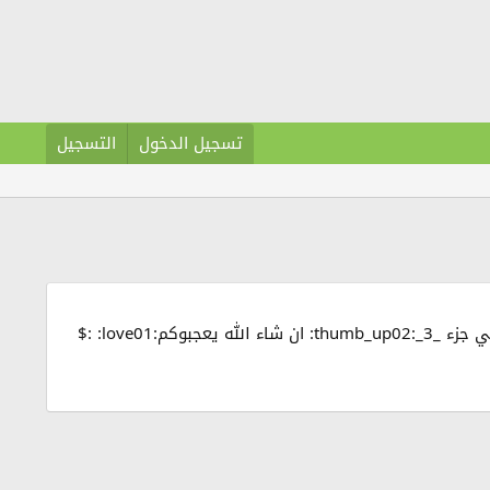
تسجيل الدخول
التسجيل
اهـــلآ وسهــلآ بكن يــآ عرآئس اللمة :) ان شاء الله راكم ملآح:up: اليوم جبتلكم :$ جديد وحصري للمة:yahoo01: قفــآطن لكي جزء _3_:thumb_up02: ان شاء الله يعجبوكم:love01: :$