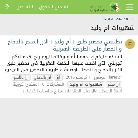
تسجيل الدخول
التسجيل
الكلمات الدلالية
شهيوات ام وليد
تطبيقي تحضير طبق [ أم وليد ] الارز المبخر بالدجاج
F
و الخضار على الطريقة المغربية
السلام عليكم و رحمة الله و بركاته اليوم راح نقدم ليكم
تجربتي التي اضفت عليها النكهة المغربية في تحضير طبق
الارز بالدجاح و الخضار الوصفة و طريقة التحضير في الفيديو
fares21
موضوع
7 نوفمبر 2016
ارز
ارز بالدجاج
ارز باللحم
ارز مبخر
شهيوات
ام
وليد
المشاركات: 0
المنتدى:
كوزينة
اللمة للطبخات والوجبات المتنوعة [ مطبخ مناسبات الأعضاء ]