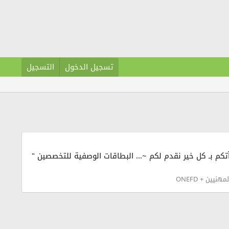
تسجيل الدخول
التسجيل
له أوقـآتكم بـ كل خير نقدم لكم ~... البطاقات الوصفية للتخصصين "
نيين + ONEFD