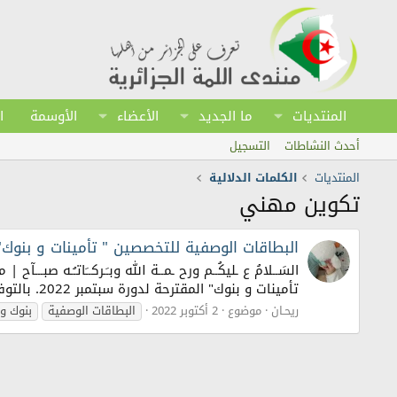
المنتديات
ما الجديد
الأعضاء
الأوسمة
ا
أحدث النشاطات
التسجيل
المنتديات
الكلمات الدلالية
تكوين مهني
البطاقات الوصفية للتخصصين " تأمينات و بنوك" الم
السَــلامُ ع ـليكُــم ورح ـمــة الله وبـَـركــَاتـُـه صب
تأمينات و بنوك" المقترحة لدورة سبتمبر 2022. بالتوفيق
ريحـان
موضوع
2 أكتوبر 2022
البطاقات الوصفية
بنوك و 