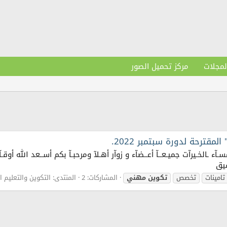
لمجلات
مركز تحميل الصور
قترحة لدورة سبتمبر 2022.
ـــآح | مسـآء ـالخـيرآت جميـعــآ أعــضآء و زوآر أهـلآ ومرحبـآ بكم أســعد ال
تامينات
تخصص
تكوين
مهني
المشاركات: 2
المنتدى:
التكوين والتعليم المه