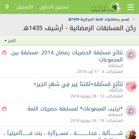
تسجيل الدخول
التسجيل
قسم رمضانيات اللمة الجزائرية-1435هـ
ركن المسابقات الرمضانية - أرشيف 1435هـ
الفرز
نتائج مسابقة الحصريات رمضان 2014 -مسابقة بين
م
غ
المجموعات-
ل
السلطانة
ق
المشاركات
4
17 أوت 2014
نَتَآئِج مُسآبَقَة×لَمّتنآ غٍير فٍي شَهرٍ الخٍير×
{مُدَلَّلَتُهُ}
المشاركات
12
26 جويلية 2014
*ترتيب المجموعات* لمسابقة حصريات اللمة
م
غ
السلطانة
ل
المشاركات
19
24 جويلية 2014
ق
شـــــــــآآبة ، فحلـــــــــــــة ، مســـرآآرة ، بنت فــــــــآآميليـآ ،