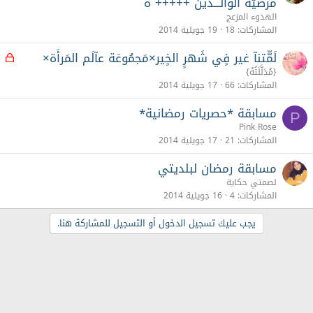
مرضيّة الوآلـــدين +++++ ه
الهدوء المزعج
المشاركات
18
19 جويلية 2014
لَمّّتنآ غير فٍي شَهرٍ الخٍير×مَجمُوعَة عآلَم المَرأَة×
م
غ
{مُدَلَّلَتُهُ}
ل
المشاركات
66
17 جويلية 2014
ق
مسابقة *حصريات رمضانية*
P
Pink Rose
المشاركات
21
17 جويلية 2014
مسابقة رمضان لبلديتي
لصمتي حكاية
المشاركات
4
16 جويلية 2014
يجب عليك تسجيل الدخول أو التسجيل للمشاركة هنا.