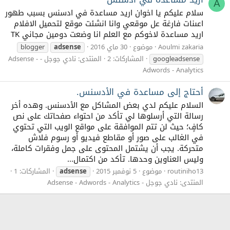
A
سلام عليكم يا اخوان اريد مساعدة في ادسنس بسبب طهور
اعىنات فارغة عل موقعي وانا انشئت موقع لتحميل الافلام
اريد مساعدة لاخوكم مع العلم انا وضعت دومين مجاني TK
Aoulmi zakaria
موضوع
30 ماي 2016
adsense
blogger
googleadsense
المشاركات: 2
المنتدى:
نادي جوجل - Adsense -
Adwords - Analytics
أحتاج إلى مساعدة في الأدسنس.
السلام عليكم لدي بعض المشاكل مع الأدسنس. وهده أخر
رسالة التي أرسلوها لي تأكد من احتواء صفحاتك على نص
كافٍ؛ حيث لن تتم الموافقة على مواقع الويب التي تحتوي
في الغالب على صور أو مقاطع فيديو أو رسوم فلاش
متحركة. يجب أن يشتمل المحتوى على جمل وفقرات كاملة،
وليس العناوين وحدها. تأكد من اكتمال...
routiniho13
موضوع
5 نوفمبر 2015
adsense
المشاركات: 1
المنتدى:
نادي جوجل - Adsense - Adwords - Analytics