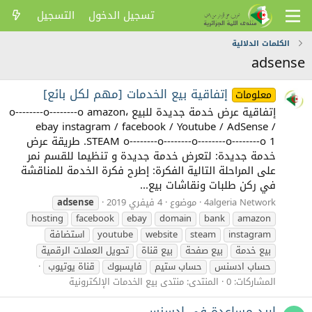
تسجيل الدخول
التسجيل
الكلمات الدلالية
adsense
إتفاقية بيع الخدمات [مهم لكل بائع]
معلومات
إتفاقية عرض خدمة جديدة للبيع o--------o--------o amazon،
ebay instagram / facebook / Youtube / AdSense /
STEAM o--------o--------o--------o--------o 1. طريقة عرض
خدمة جديدة: لتعرض خدمة جديدة و تنظيما للقسم نمر
على المراحلة التالية الفكرة: إطرح فكرة الخدمة للمناقشة
في ركن طلبات ونقاشات بيع...
4algeria Network
موضوع
4 فيفري 2019
adsense
hosting
facebook
ebay
domain
bank
amazon
instagram
steam
website
youtube
استضافة
بيع خدمة
بيع صفحة
بيع قناة
تحويل العملات الرقمية
حساب ادسنس
حساب ستيم
فايسبوك
قناة يوتيوب
المشاركات: 0
المنتدى:
منتدى بيع الخدمات الإلكترونية
اريد مساعدة في ادسنس