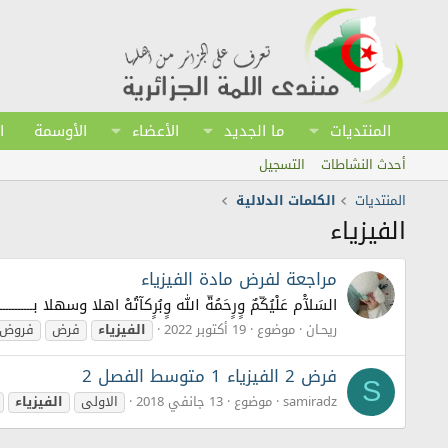
المنتديات
ما الجديد
الأعضاء
الأوسمة
ا
أحدث النشاطات
التسجيل
المنتديات
الكلمات الدلالية
الفيزياء
مراجعة لفرض مادة الفيزياء
السَلآْم عَلْيُكّمٌ وٍرٍحَمُةّ الله وٍبُرٍكآتُهْ اهلا وسهلا بـــ
ريحـان
موضوع
19 أكتوبر 2022
الفيزياء
فرض
فروض
فرض 2 الفيزياء 1 متوسط الفصل 2
S
samiradz
موضوع
13 جانفي 2018
الاولى
الفيزياء