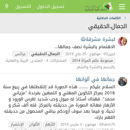
تسجيل الدخول
التسجيل
الكلمات الدلالية
الجمال.الحقيقي
لبشرة مشرقة🙅
الاهتمام بالبشرة نصف جمالها...
لجين03
موضوع
25 ماي 2019
الجمال.الحقيقي
عرائس
مجموعة عالم المراة 2014
المشاركات: 4
المنتدى:
الزينة والعناية
بالجسم والبشرة والشعر
جمالها في ألوانها
السلام عليكم ........ هذه الصورة قد إلتقطتها في ربيع سنة
2018 بمركز التكوين المهني و التمهين بفرندة "مزياني
محمد". فهناك أستاذ له ميول وحب شديد لغرس الورود و
الأزهار فهاته الصورة من حديقته بالمركز. فله ألف شكر و
تحية. و فيما بعد سوف أزودكم بباقي المحصول من حديقته
اللهم بارك.
Ghano75
موضوع
3 مارس 2019
الأزهار
الألوان
الإخضرار