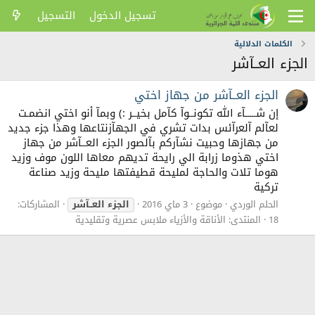
تسجيل الدخول
التسجيل
الكلمات الدلالية
الجزء العــآشر
الجزء العــآشر من جهاز اختي
إن شـــــآء الله تكونــوآ كآمل بخيــر :) وبمآ أنو اختي انضمـت
لعآلم آلعرآئس بدات تشري في الجهآزنتاعها وهذا جزء جديد
من جهازها وحبيت نشآركم بآلصور الجزء العــآشر من جهاز
اختي هذوما زرابة الي رايحة تديهم معاها اللون موف وزيد
هوما تلات والحاجة لمليحة قطيفتها مليحة وزيد صناعة
تركية
الحلم الوردي
موضوع
3 ماي 2016
الجزء
العــآشر
المشاركات:
18
المنتدى:
الأناقة والأزياء ملابس عصرية وتقليدية