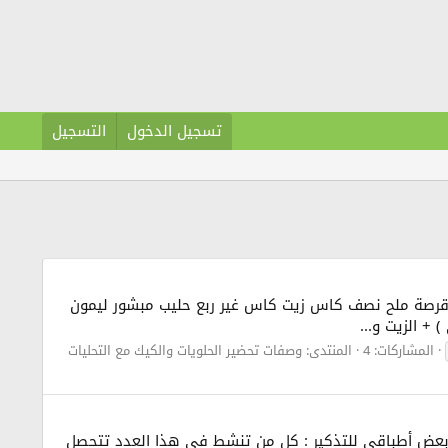
تسجيل الدخول
التسجيل
وسكوتشو ...... من مطبخي المقادير : 2 بيضات 6 ملاعق كبار سكر عادي قرصة ملح نصف كاس زيت كاس غير ربع حليب مبشور ليمون
المشاركات: 4
المنتدى:
وصفات تحضير الحلويات والكيك مع التحليات
بعض أطباقي للتذكير : كل من تنشط في هذا العدد تتحصل