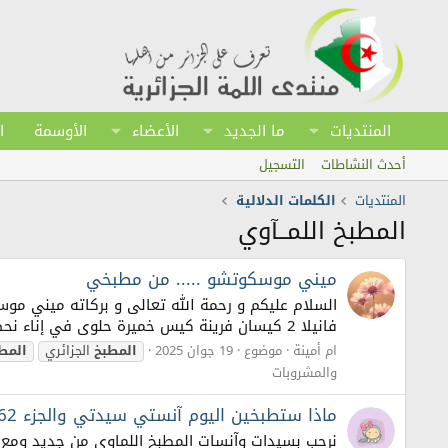
المنتديات
ما الجديد
الأعضاء
الأوسمة
ا
أحدث النشاطات
التسجيل
المنتديات
الكلمات الدلالية
المطبخ اللمــآوي
ميني موسكوتشو ..... من مطبخي
فانيلا 2 كيسان فرينة كيس خميرة حلوى في إناء نحط البيض و السكر و الفانيلا و نخفقهم جيدا بالباتور ( الخلاط الكهربائي ) + الزيت و...
ام أمينة
موضوع
19 جوان 2025
المطبخ
الجزائري
المط
والمشروبات
ماذا ستطبخين اليوم آنستي سيدتي والجزء 62
نرحب بسيدات وآنسات المطبخ اللماوي من جديد ومع