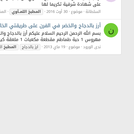
على شهادة شرفية تكريما لها
السلطانة
موضوع
30 أوت 2016
المطبخ
اللمــآوي
المشا
أرز بالدجاج والخضر في الفرن على طريقتي الخا
ن
مهروس 1 حبة طماطم مقطعة مكعبات 1 ملعقة كبيرة معجون طماطم 1 حبة فلفل أخضر حلو كبيرة مقطعة ممكعبات متوسطة الحجم 2...
ندى الورود
موضوع
19 ماي 2013
ارز بالدجاج
المطبخ
ال