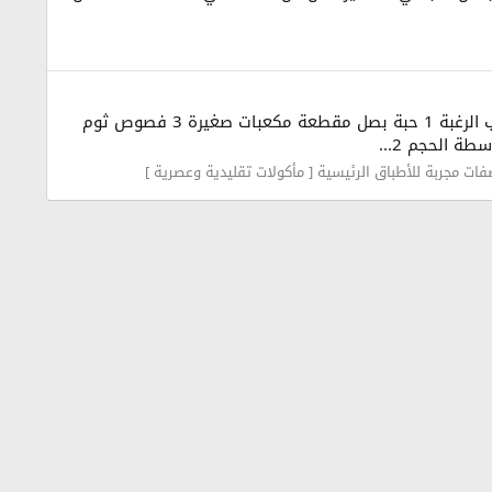
بسم الله الرحمن الرحيم السلام عليكم أرز بالدجاج والخضر في الفرن على طريقتي الخاصة الــــمـــقــــاديـــــر : قطع دجاج حسب الرغبة 1 حبة بصل مقطعة مكعبات صغيرة 3 فصوص ثوم
ات مجربة للأطباق الرئيسية [ مأكولات تقليدية وعصرية ]