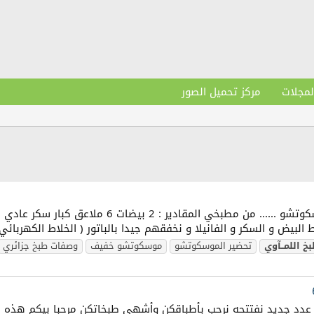
لمجلات
مركز تحميل الصور
السلام عليكم و رحمة الله تعالى و بركاته ميني م
بخ
اللمــآوي
تحضير الموسكوتشو
موسكوتشو خفيف
وصفات طبخ جزائري
 عدد جديد نفتتحه نرحب بأطباقكن وأشهى طبخاتكن مرحبا بيكم هذه 