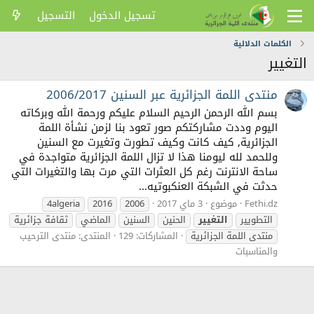
تسجيل الدخول
التسجيل
الكلمات الدلالية
التغيير
منتدى اللمة الجزائرية عبر السنين 2006/2017
بسم الله الرحمن الرحيم السلام عليكم ورحمة الله وبركاته
اليوم وددت مشاركتكم صور تعود بنا لزمن نشأة اللمة
الجزائرية, كيف كانت وكيف تطورت وتغيرت مع السنين
وللحمد لله ليومنا هذا لا تزال اللمة الجزائرية متواجدة في
ساحة الانترنت رغم كل العثرات التي مرت بها والتغيرات التي
حدثت في الشبكة العنكبوتيه...
Fethi.dz
موضوع
3 ماي 2017
2006
2016
4algeria
التطويير
التغيير
الحنين
السنين
الماضي
ثقافة جزائرية
منتدى اللمة الجزائرية
المشاركات: 129
المنتدى:
منتدى الترحيب
والمناسبات