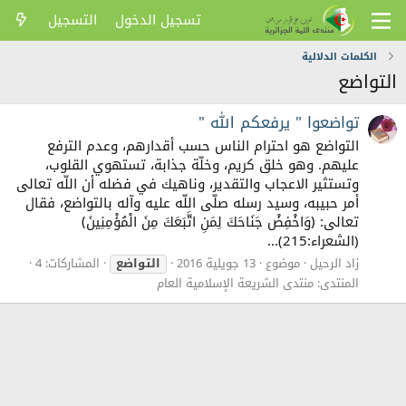
تسجيل الدخول
التسجيل
الكلمات الدلالية
التواضع
تواضعوا " يرفعكم الله "
التواضع هو احترام الناس حسب أقدارهم، وعدم الترفع
عليهم. وهو خلق كريم، وخلّة جذابة، تستهوي القلوب،
وتستثير الاعجاب والتقدير، وناهيك في فضله أن اللّه تعالى
أمر حبيبه، وسيد رسله صلّى اللّه عليه وآله بالتواضع، فقال
تعالى: ﴿وَاخْفِضْ جَنَاحَكَ لِمَنِ اتَّبَعَكَ مِنَ الْمُؤْمِنِينَ﴾
(الشعراء:215)...
زاد الرحيل
موضوع
13 جويلية 2016
التواضع
المشاركات: 4
المنتدى:
منتدى الشريعة الإسلامية العام