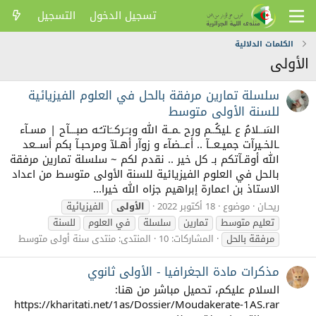
تسجيل الدخول
التسجيل
الكلمات الدلالية
الأولى
سلسلة تمارين مرفقة بالحل في العلوم الفيزيائية
للسنة الأولى متوسط
السَــلامُ ع ـليكُــم ورح ـمــة الله وبـَـركــَاتـُـه صبـــآح | مسـآء
ـالخـيرآت جميـعــآ .. أعــضآء و زوآر أهـلآ ومرحبـآ بكم أســعد
الله أوقـآتكم بـ كل خير .. نقدم لكم ~ سلسلة تمارين مرفقة
بالحل في العلوم الفيزيائية للسنة الأولى متوسط من اعداد
الاستاذ بن اعمارة إبراهيم جزاه الله خيرا...
ريحـان
موضوع
18 أكتوبر 2022
الأولى
الفيزيائية
تعليم متوسط
تمارين
سلسلة
في العلوم
للسنة
مرفقة بالحل
المشاركات: 10
المنتدى:
منتدى سنة أولى متوسط
مذكرات مادة الجغرافيا - الأولى ثانوي
السلام عليكم، تحميل مباشر من هنا:
https://kharitati.net/1as/Dossier/Moudakerate-1AS.rar