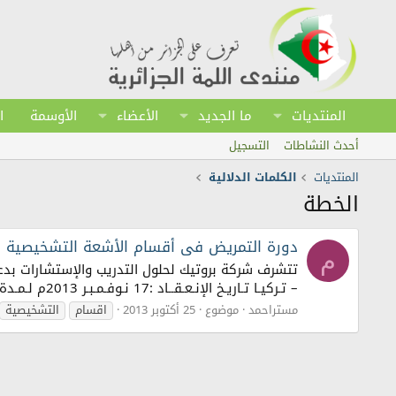
المنتديات
ما الجديد
الأعضاء
الأوسمة
ا
أحدث النشاطات
التسجيل
المنتديات
الكلمات الدلالية
الخطة
دورة التمريض فى أقسام الأشعة التشخيصية والتصوير الطبى (g
م
تتشرف شركة بروتيك لحلول التدريب والإستشارات بدع
– تـركيـا تـاريـخ الإنـعـقــاد :17 نـوفـمـبـر 2013م لـمـدة 7 ايام مـلحـوظـة :الدورة مؤكدة التنفيذ ونرحب بالتسجيل بها كـمـا...
مستراحمد
موضوع
25 أكتوبر 2013
اقسام
التشخيصية