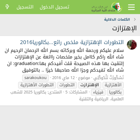
تسجيل الدخول
التسجيل
الكلمات الدلالية
الإهتزازت
التطورات الإهتزازية ملخص رائع...بكالوريا2016
سلام عليكم ورحمة الله وبركاته بسم الله الرحمان الرحيم ان
شاء الله راكم كاامل بخير ملخصات راائعة عن الإهتزازات
إلتقيت بها هذه الصبيحة قلت أفيدكم بها:graduation: ان
شاء الله تفيدكم وجزا الله صاحبها خيرََا .. بالتوفيق
ثَسْكُورْثْ نَثْدُوكْلِي
موضوع
12 ماي 2016
sarakoukou
الأهتزازية
الإهتزازت
التطورات
التطورات الأهتزازية
بكالوريا
فيزياء
المشاركات: 5
المنتدى:
بكالوريا 2025 للشعب
العلمية، الرياضية والتقنية