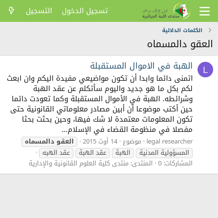
تسجيل الدخول
التسجيل
الكلمات الدلالية
العقو دالمسماه
الهبة في الاموال المستقبلة
L
اتمنى دائما وابدا أن تكون مواضيعي مفيدة اليكم وان ابعث
لكم بكل ما هو جديد واليوم سأتكلم عن عقد الهبة
وشرائطه. الهبة في الأموال المستقبلة وكما تعودت دائما
حين أكتب موضوعا أن أبين مصادر معلوماتي القانونية حتى
تكون المعلومات معتمدة لا شك فيها، وحين بحثت بحثا
مفصلا في منظومة القضاء في الإسلام...
legal researcher
موضوع
14 أوت 2015
العقو
دالمسماه
المسؤولية المدنية
الهبة
عقد الهبة
عقد الهبه
المشاركات: 0
المنتدى:
منتدى كلية العلوم القانونية والإدارية