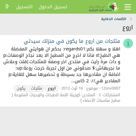
تسجيل الدخول
التسجيل
الكلمات الدلالية
اروع
مثلجات من اروع ما يكون في منزلك سيدتي
1
اهلا و سهلا بكم:regards01: بحكم ان هوايتي المفضلة
هي الطبخ:d فانا لا اخرج من المطبخ الا بعد نجاح الوصفات:p
و دات مرة رايت في منتدى اخر وصفة للمثلجات:)قلت وعلاش
ما نجربهاش:$ صدقوني من اول تجربة خرجت روعة:up:
اضافة ان مقاديرها جد بسيطة و تحضيرها سهل للغاية:p
المقادير هي//: 2 كاس...
12snv0007
موضوع
16 أوت 2013
اروع
مثلجات
يكون
المشاركات: 2
المنتدى:
كوزينة اللمة للطبخات والوجبات المتنوعة [
مطبخ مناسبات الأعضاء ]