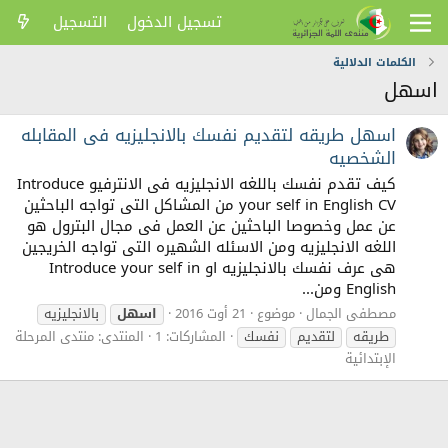
تسجيل الدخول
التسجيل
الكلمات الدلالية
اسهل
اسهل طريقه لتقديم نفسك بالانجليزيه فى المقابله
الشخصيه
كيف تقدم نفسك باللغه الانجليزيه فى الانترفيو Introduce
your self in English CV من المشاكل التى تواجه الباحثين
عن عمل وخصوصا الباحثين عن العمل فى مجال البترول هو
اللغه الانجليزيه ومن الاسئله الشهيره التى تواجه الخريجين
هى عرف نفسك بالانجليزيه او Introduce your self in
English ومن...
مصطفى الجمال
موضوع
21 أوت 2016
اسهل
بالانجليزيه
طريقه
لتقديم
نفسك
المشاركات: 1
المنتدى:
منتدى المرحلة
الإبتدائية