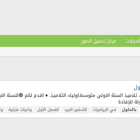
لمجلات
مركز تحميل الصور
ول
ائي الاساتذة، تلاميذ السنة الاولى متوسط،اولياء التلاميذ. ♦ اقدم لكم 🔴لل
لة للإفادة
بالحلول
في الرياضيات
للتحضير الجيد
للفصل الأول
واجبات منزلية
وا