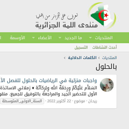
المنتديات
ما الجديد
الأعضاء
الأوسمة
ا
أحدث النشاطات
التسجيل
المنتديات
الكلمات الدلالية
بالحلول
واجبات منزلية في الرياضيات بالحلول للفصل الأ
السَلآْم عَلْيُكّمٌ وٍرٍحَمُةّ الله وٍبُرٍكآتُهْ ♦ زمل
الأول للتحضير الجيد والمراجعة بالتوفيق للجميع. منقو
ريحـان
موضوع
22 أكتوبر 2022
السنة_الاولى_المتوسطة