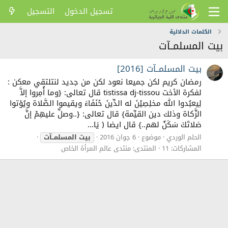
تسجيل الدخول
التسجيل
الكلمات الدلالية
بيت المسلمــآت
بيت المسلمــآت [2016]
رمضان كريم لكن جميعا نعود لكن من جديد لنتلتقي معكن :
لفكرة الأخت tistissa dj-tissou قال تعالى: {وما أُمِروا إلاَّ
لِيعبُدوا الله مخلِصِيْنَ له الدِّينَ حُنَفَاءَ ويقيموا الصَّلاة ويُؤتوا
الزَّكاة وذلك دين القيِّمة} قال تعالى: {..وصلِّ عليهِمْ إنَّ
صَلاتَكَ سَكَنٌ لهم..} قال ايضا ﴿ يَا...
الحلم الوردي
موضوع
6 جوان 2016
بيت
المسلمــآت
المشاركات: 11
المنتدى:
منتدى عالم المرأة الخاص