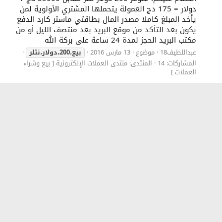
دولار = 175 دج العمولة يتحملها المشتري الأولوية لمن
يأخد المبلغ كاملا مصدر المال بطاقتي ماستر كارد الدفع
يكون بعد التأكد من موقع البريد بعد منتصف الليل أو من
مكتب البريد الحجز لمدة 24 ساعة على بركة الله
عبداللطيف18
موضوع
13 مارس 2016
بيع،200،دولار،نتلر
المشاركات: 14
المنتدى:
منتدى العملات الإلكترونية [ بيع وشراء
العملات ]