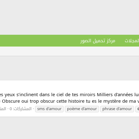
لمجلات
مركز تحميل الصور
ux s’inclinent dans le ciel de tes miroirs Milliers d'années l
 Obscure oui trop obscur cette histoire tu es le mystère de ma vie
phrase d'amour
poème d'amour
sms d'amour
المشاركات: 0
المن