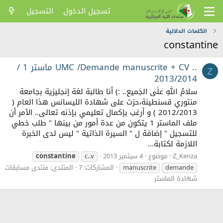
تسجيل الدخول
التسجيل
الكلمات الدلالية
constantine
.. UMC /Demande manuscrite + CV ماستر 1 /
Z
2013/2014
سلامُ اللهِ علَى الجَميع.. :) أنا طالبة لغة إنجليزية بجامعة
منتوري قسنطينة،حزت على شهادة الليسانس هذا العام (
2012/2013 ) و أرغب بإكمال تعليمي بإذنه تعالى.. الأمر أن
ملف الماستر 1 يتكون من عدة أمور من بينها " طلب خطي
للتسجيل " إضافة ل " السيرة الذاتية " ليس لدى الخبرة
اللازمة لكتابة...
Z_Kenza
موضوع
4 سبتمبر 2013
c..v
constantine
demande
manuscrite
المشاركات: 7
المنتدى:
منتدى مسابقات
شهادة الماستر