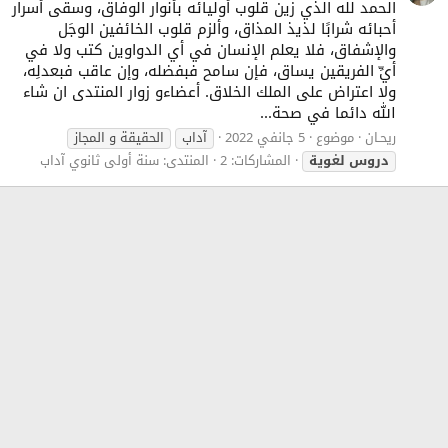
الحمد لله الذي زين قلوب أوليائه بأنوار الوفاق، وسقى أسرار
أحبائه شرابًا لذيذ المذاق، وألزم قلوب الخائفين الوجَل
والإشفاق، فلا يعلم الإنسان في أي الدواوين كتب ولا في
أيِّ الفريقين يساق، فإن سامح فبفضله، وإن عاقب فبعدلِه،
ولا اعتراض على الملك الخلاق. أعضاءو زوار المنتدى ان شاء
الله دائما في صحة...
ريحـان
موضوع
5 جانفي 2022
آداب
الحقيقة و المجاز
دروس
لغوية
المشاركات: 2
المنتدى:
سنة أولى ثانوي آداب