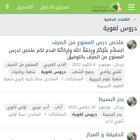
تسجيل الدخول
التسجيل
الكلمات الدلالية
دروس لغوية
ملخص درس الممنوع من الصرف
السَلآْم عَلْيُكّمٌ وٍرٍحَمُةّ الله وٍبُرٍكآتُهْ اقدم لكم ملخص لدرس
الممنوع من الصرف بالتوفيق
ريحـان
موضوع
4 أكتوبر 2022
الادب العربي
الممنوع من الصرف
تقني رياضي
جميع الشعب
دروس
لغوية
شعبة رياضيات
شعبة علوم تجريبية
المشاركات: 1
المنتدى:
سنة ثانية ثانوي شعبة
العلوم التجريبية
بحر البسيط
ريحـان
موضوع
24 جانفي 2022
آداب
أدب عربي
اولى ثانوي
بحر البسيط
دروس
لغوية
المشاركات: 1
المنتدى:
سنة أولى
ثانوي آداب
الحقيقة و المجاز