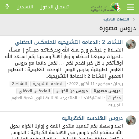
تسجيل الدخول
التسجيل
الكلمات الدلالية
دروس مصورة
النشاط 2 :الدعامة التشريحية للمنعكس العضلي
السَــلامُ ع ـليكُــم ورح ـمــة الله وبـَـركــَاتـُـه صبـــآح | مسـآء
ـالخـيرآت جميـعــآ أعــضآء و زوآر أهـلآ ومرحبـآ بكم أســعد الله
أوقـآتكم بـ كل خير نقدم لكم ~.. نكمل دائما مع دروس
العلوم الطبيعية ودرس اليوم : الوحدة التعليمية : التنظيم
العصبي النشاط 2 :الدعامة التشريحية...
ريحـان
موضوع
11 أكتوبر 2022
الدعامة التشريحية
النشاط 2
دروس
مصورة
دروس
من الكراس
للمنعكس العضلي
مذكرات
المشاركات: 1
المنتدى:
سنة ثانية ثانوي شعبة العلوم
التجريبية
دروس الهندسة الكهربائية
اهلا وسهلا بكم تلاميذ منتدى اللمة و زوارنا الكرام بحول
الله سنقدم لكم دروس في الهندسة الكربائية : الدروس
ستكون مرفقة بعناوين كلها في هاته الصفحة كما انها