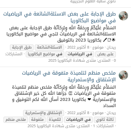
ثانوي شعبة العلوم التجريبية
طرق الإجابة على بعض الاسئلةالشائعة في الرياضيات
في مواضيع البكالوريا
السَلآْم عَلْيُكّمٌ وٍرٍحَمُةّ الله وٍبُرٍكآتُهْ طرق الإجابة على بعض
الاسئلةالشائعة في الرياضيات لتجي في مواضيع البكالوريا
🌟📑🖊️ بكالوريا 2023 بالتوفيق
ريحـان
موضوع
8 أكتوبر 2022
الاسئلةالشائعة
طرق الإجابة
على بعض
في
الرياضيات
في
مواضيع البكالوريا
المشاركات:
0
المنتدى:
منتدى شهادة البكالوريا 2025
ملخص منظم لتلميذة متفوقة في الرياضيات
الإشتقاق والإستمرارية
السَلآْم عَلْيُكّمٌ وٍرٍحَمُةّ الله وٍبُرٍكآتُهْ ملخص منظم لتلميذة
متفوقة في الرياضيات 👏 جزاها الله كل خير الإشتقاق
والإستمرارية ❤ بكالوريا 2023 أسأل الله لكم التوفيق و
السداد
ريحـان
موضوع
8 أكتوبر 2022
الإشتقاق والإستمرارية
ثالثة ثانوي
في
الرياضيات
لتلميذة
متفوقة
ملخص منظم
المشاركات: 1
المنتدى:
منتدى شهادة البكالوريا 2025