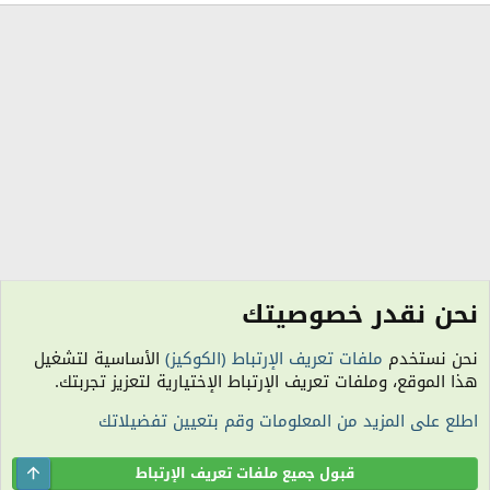
نحن نقدر خصوصيتك
الكلمات الدلالية
نحن نستخدم
ملفات تعريف الإرتباط (الكوكيز)
الأساسية لتشغيل
الكوكيز
هذا الموقع، وملفات تعريف الإرتباط الإختيارية لتعزيز تجربتك.
اتصل بنا
شروط الاستخدام
سياسة الخصوصية
مساعدة
R
اطلع على المزيد من المعلومات وقم بتعيين تفضيلاتك
S
S
الساعة معتمدة بتوقيت (UTC+01:00). تم تحميل الصفحة على: 6:14 صباحًا.
المنتدى غير مسؤول عن أي اتفاق تجاري أو تعاوني بين الأعضاء، فعلى كل شخص تحمل
Top
قبول جميع ملفات تعريف الإرتباط
مسئولية نفسه.