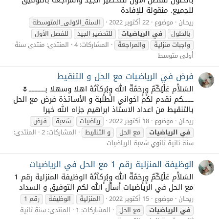
للجميع. منقولة للإفادة
ريحـان
موضوع
22 أكتوبر 2022
السنة_الاولى_المتوسطة
بالحلول
في
الرياضيات
للتحضير الجيد
للفصل الأول
واجبات منزلية
والمراجعة
المشاركات: 4
المنتدى:
منتدى سنة
أولى متوسط
فرض في الرياضيات مع الحل و التنقيط
السَلآْم عَلْيُكّمٌ وٍرٍحَمُةّ الله وٍبُرٍكآتُهْ اهلا وسهلا بـــــــــــ🌷
ـــــــكم نقدم لكم اخواني الطلبة و الأساتذة فرض مع الحل
بالتنقيط من اعداد الاستاذ ابراهيم جزاه الله خيرا
ريحـان
موضوع
18 أكتوبر 2022
رياضيات
شعبة
فرض
في
الرياضيات
مع الحل
و التنقيط
المشاركات: 2
المنتدى:
سنة ثانية ثانوي شعبة الرياضيات
الوظيفة المنزلية رقم 1 مع الحل في الرياضيات
السَلآْم عَلْيُكّمٌ وٍرٍحَمُةّ الله وٍبُرٍكآتُهْ الوظيفة المنزلية رقم 1
مع الحل في الرياضيات أسأل الله لكم التوفيق و السداد
ريحـان
موضوع
15 أكتوبر 2022
المنزلية
الوظيفة
رقم 1
في
الرياضيات
مع الحل
المشاركات: 1
المنتدى:
سنة ثانية