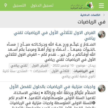
تسجيل الدخول
التسجيل
الكلمات الدلالية
في الرياضيات
الفرض الاول للثلاثي الأول في الرياضيات تقني
رياضي
السَــلامُ ع ـليكُــم ورح ـمــة الله وبـَـركــَاتـُـه صبـــآح | مسـآء
ـالخـيرآت جميـعــآ .. أعــضآء و زوآر أهـلآ ومرحبـآ بكم أســعد
الله أوقـآتكم بـ كل خير .. نقدم لكم ~ الفرض الاول للثلاثي
الأول في الرياضيات تقني رياضي
ريحـان
موضوع
10 نوفمبر 2022
الفرض الاول
تقني رياضي
في
الرياضيات
للثلاثي الأول
المشاركات: 1
المنتدى:
سنة ثانية
ثانوي شعبة تقني رياضي
واجبات منزلية في الرياضيات بالحلول للفصل الأول
السَلآْم عَلْيُكّمٌ وٍرٍحَمُةّ الله وٍبُرٍكآتُهْ ♦ زملائي الاساتذة،
تلاميذ السنة الاولى متوسط،اولياء التلاميذ. ♦ اقدم لكم
🔴للسنة الاولى المتوسطة واجبات منزلية في الرياضيات
بالحلول للفصل الأول للتحضير الجيد والمراجعة بالتوفيق