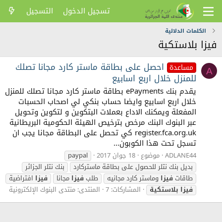
تسجيل الدخول
التسجيل
الكلمات الدلالية
فيزا بلاستكية
احصل على بطاقة ماستر كارد مجانا تصلك
مساعدة
A
للمنزل خلال اربع اسابيع
يقدم بنك ePayments بطاقة ماستر كارد مجانا تصلك للمنزل
خلال اربع اسابيع وايضا حساب بنكي لي اصحاب الحسبات
المفعلة ويمكنك الاداع بعملات البتكوين و لتكوين وتحويل
عبر البنوك البنك مرخص بترخيص الهيئة الحكومية البريطانية
register.fca.org.uk كي تحصل على البطاقة مجانا يجب ان
تسجل تحت هذا الكوبون...
ADLANE44
موضوع
18 جوان 2017
paypal
بديل بنك نتلر للحصول على بطاقة ماستركارد
بنك نتلر الجزائر
طاقات
فيزا
وماستر كارد مجانيه
طلب
فيزا
مجانا
فيزا
افتراضية
فيزا
بلاستكية
المشاركات: 7
المنتدى:
منتدى البنوك الإلكترونية