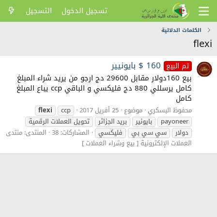
تسجيل الدخول
التسجيل
الكلمات الدلالية
flexi
160 $ بايونيير
تم البيع
بيع 160دولار مقابل 29600 دج ارجو من يريد شراء المبلغ
كامل يرسللي 880 دج فليكسي و الباقي ccp يباع المبلغ
كامل
محفوظ البسكري
موضوع
25 أفريل 2017
ccp
flexi
payoneer
بايونير
بريد الجزائر
تحويل العملات الرقمية
دولار
سي سي بي
فليكسي
المشاركات: 38
المنتدى:
منتدى
العملات الإلكترونية [ بيع وشراء العملات ]