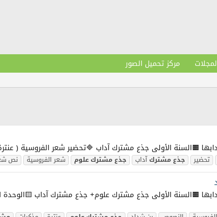
لمجلات
مركز تحميل الصور
ة العربيّة و آدابها 🟧السنة الأولى جذع مشترك آداب 🔷تحضير شعر الفروسية ( 
تحضير
جذع
مشترك
آداب
جذع
مشترك
علوم
شعر الفروسية
نص شع
ة العربيّة و آدابها 🟧السنة الأولى جذع مشترك علوم+ جذع مشترك آداب 🟨الو
لفروسية
النصوص
بن شداد
جذع
مشترك
علوم
عنترة
مذكرات
مشت