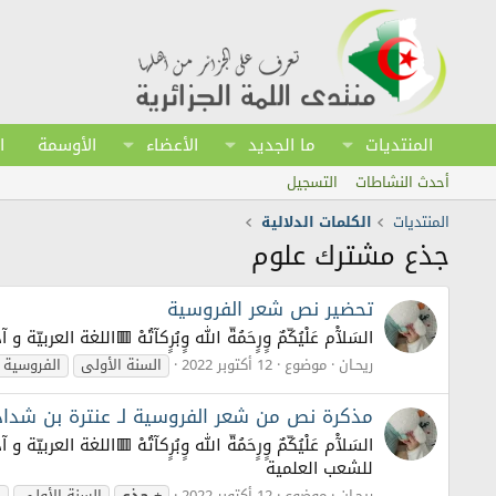
المنتديات
ما الجديد
الأعضاء
الأوسمة
ا
أحدث النشاطات
التسجيل
المنتديات
الكلمات الدلالية
جذع مشترك علوم
تحضير نص شعر الفروسية
السَلآْم عَلْيُكّمٌ وٍرٍحَمُةّ الله وٍبُرٍكآتُهْ 🟥اللغ
ريحـان
موضوع
12 أكتوبر 2022
السنة الأولى
الفروسية
مذكرة نص من شعر الفروسية لـ عنترة بن شداد
السَلآْم عَلْيُكّمٌ وٍرٍحَمُةّ الله وٍبُرٍكآتُهْ 🟥اللغ
للشعب العلمية
ريحـان
موضوع
12 أكتوبر 2022
+
جذع
السنة الأولى
ا