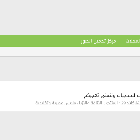
لمجلات
مركز تحميل الصور
ت للمحجبات ونتمنى تعجبكم
اركات: 29
المنتدى:
الأناقة والأزياء ملابس عصرية وتقليدية