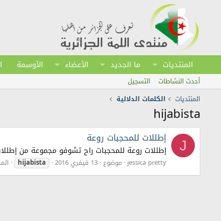
المنتديات
ما الجديد
الأعضاء
الأوسمة
ا
أحدث النشاطات
التسجيل
المنتديات
الكلمات الدلالية
hijabista
إطللات للمحجبات روعة
J
إطللات روعة للمحجبات راح تشوفو مجموعة من إطللا
jessica pretty
موضوع
13 فيفري 2016
hijabista
المش