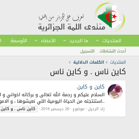
المنتديات
ما الجديد
الأعضاء
الأوسمة
ا
أحدث النشاطات
التسجيل
المنتديات
الكلمات الدلالية
كاين ناس . و كاين ناس
كاين و كاين
السلام عليكم و رحمة الله تعالى و بركاته اخواني و
..استنتجته من الحياة اليومية اللي نعيشوها ، و الام
زاد الرحيل
موضوع
26 ديسمبر 2016
كاين
ناس
.
و
كاين