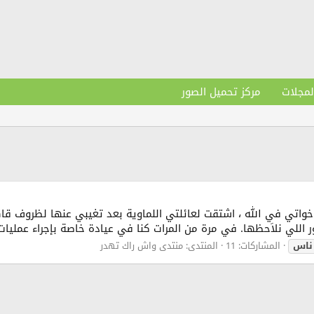
لمجلات
مركز تحميل الصور
 اخواتي في الله ، اشتقت لعائلتي اللماوية بعد تغيبي عنها لظروف ق
ور اللي نلاَحظها. في مرة من المرات كنا في عيادة خاصة بإجراء عمليات
ناس
المشاركات: 11
المنتدى:
منتدى واش راك تهدر