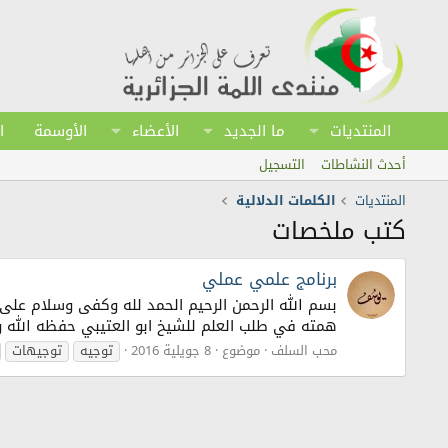
المنتديات
ما الجديد
الأعضاء
الأوسمة
ا
أحدث النشاطات
التسجيل
المنتديات
الكلمات الدلالية
كتب ملخصات
برنامج علمي عملي
بسم الله الرحمن الرحيم الحمد لله وكفى وسلام على
همته في طلب العلم للشيخ ابو العتيبي حفظه الله و
محب السلف
موضوع
8 جويلية 2016
توجيه
توجيهات