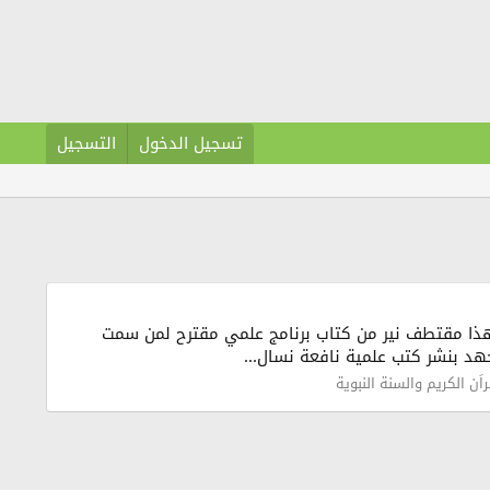
تسجيل الدخول
التسجيل
 هذا مقتطف نير من كتاب برنامج علمي مقترح لمن سمت
هد بنشر كتب علمية نافعة نسال...
راَن الكريم والسنة النبوية