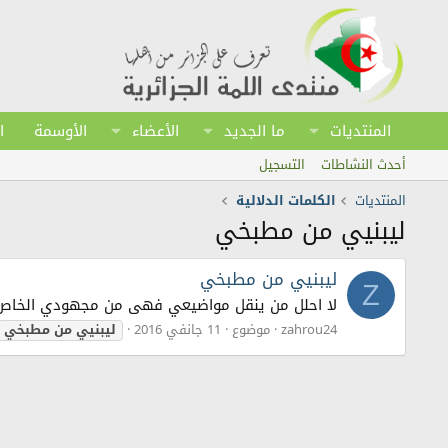
المنتديات
ما الجديد
الأعضاء
الأوسمة
ا
أحدث النشاطات
التسجيل
المنتديات
الكلمات الدلالية
ليبنيي من مطبخي
ليبنيي من مطبخي
Z
لا احلل من ينقل مواضيعي فهى من مجهودي الخاص
zahrou24
موضوع
11 جانفي 2016
ليبنيي
من
مطبخي