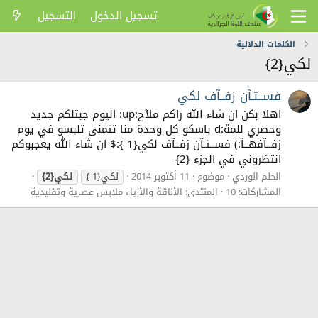
تسجيل الدخول
التسجيل
الكلمات الدلالية
لكي{2}
فســتـآن زفــآف لكي
اهلا بكن ان شاء الله راكم ملآح:up: اليوم جبتلكم جديد
وحصري للمة:d باسكو كل وحدة منا تتمنى تلبسو في يوم
زفــآفهــآ:) فســتـآن زفــآف لكي{1 }:$ ان شاء الله يعجبوكم
انتظروني في الجزء {2}
الحلم الوردي
موضوع
11 أكتوبر 2014
لكي{1 }
لكي{2}
المشاركات: 10
المنتدى:
الأناقة والأزياء ملابس عصرية وتقليدية