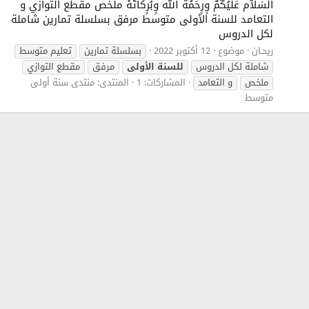
السَلآْم عَلْيُكّمٌ وٍرٍحَمُةّ الله وٍبُرٍكآتُهْ ملخص مقطع التوازي و
التعامد للسنة الأولى متوسط مرفق بسلسلة تمارين شاملة
لكل الدروس
ريحـان
موضوع
12 أكتوبر 2022
بسلسلة تمارين
تعليم متوسط
شاملة لكل الدروس
للسنة
الأولى
مرفق
مقطع التوازي
ملخص
و التعامد
المشاركات: 1
المنتدى:
منتدى سنة أولى
متوسط