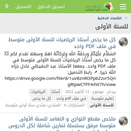
تسجيل الدخول
التسجيل
الكلمات الدلالية
للسنة الأولى
كل ما يخص أستاذ الرياضيات للسنة الأولى متوسط
في ملف PDF واحد
السَلآْم عَلْيُكّمٌ وٍرٍحَمُةّ الله وٍبُرٍكآتُهْ اهلا وسهلا نقدم لكم 💥
كل ما يخص أستاذ الرياضيات للسنة الأولى متوسط في
ملف PDF واحد. جمععا الأستاذ عبد الحفيظي عادل جزاه
الله خيرا. 📌 رابط التحميل:
https://drive.google.com/file/d/1uvBznROPpbZzvr5Qn
gRtpwCTPF4ih07h/view
ريحـان
موضوع
12 أكتوبر 2022
أستاذ
الرياضيات
تعليم متوسط
في ملف pdf واحد
كل ما يخص
للسنة
الأولى
المشاركات: 4
المنتدى:
منتدى سنة أولى متوسط
ملخص مقطع التوازي و التعامد للسنة الأولى
متوسط مرفق بسلسلة تمارين شاملة لكل الدروس