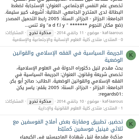
تخصص علم النفس الإجتماعي. العنوان: الإستجابة لضغط
البطالة لدى المتخرج الجامعي. الطالبة: أشروف كبير سليمة.
الجامعة: الجزائر - الجزائر. السنة: 2005 رابط التحميل المصدر
(ضع مكان النجوم ******* " a d f.l y" ولا تنس...
kaf-laarous
موضوع
11 جانفي 2014
مذكرة
تخرج
المشاركات:
0
المنتدى:
منتدى كلية العلوم الإنسانية والإجتماعية والإسلامية
الجريمة السياسية في الفقه الإسلامي والقوانين
K
الوضعية
بحث مقدم لنيل دكتوراه الدولة في العلوم الإسلامية،
تخصص شريعة وقانون. العنوان: الجريمة السياسية في
الفقه الإسلامي والقوانين الوضعية. الطالب: صالح أبو بكر.
الجامعة: الجزائر - الجزائر. السنة: 2005 بقلم: ياسر يكن
:regards01:
kaf-laarous
موضوع
10 جانفي 2014
مذكرة
تخرج
المشاركات:
1
المنتدى:
منتدى كلية العلوم القانونية والإدارية
تحضير، تطبيق ومقارنة بعض أملاح الفوسفين مع
K
ثلاثي فينيل فوسفين كمثبّط
مذكرة مقدمة لنيل شهادة الماجيستير في الكيمياء