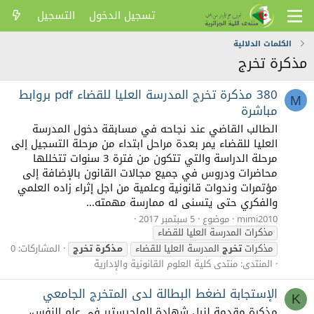
تسجيل الدخول
التسجيل
الكلمات الدلالية
مذكرة تخرج
380 مذكرة تخرج المدرسة العليا للقضاء pdf بروابط
M
مباشرة
الطالب القاضي عند نجاحه في مسابقة دخول المدرسة
العليا للقضاء يمر بعدة مراحل ابتداء من مرحلة التسجيل إلى
مرحلة الدراسة والتي تتكون من فترة 3 سنوات تتخللها
محاضرات ودروس في جميع مجالات القانون بالإضافة إلى
مؤتمرات وندوات قانونية وعلمية من اجل إثراء زاده العلمي
والفكري حتى يتسنى له ممارسة مهمته...
mimi2010
موضوع
5 سبتمبر 2017
مذكرات المدرسة العليا للقضاء
مذكرات
تخرج
المدرسة العليا للقضاء
مذكرة
تخرج
المشاركات: 0
المنتدى:
منتدى كلية العلوم القانونية والإدارية
الإستجابة لضغط البطالة لدى المتخرج الجامعي
K
مذكرة مقدمة لنيل شهادة الماجيستير في علم النفس،