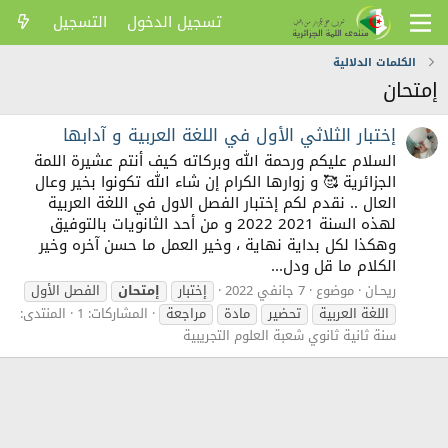
تسجيل الدخول
التسجيل
الكلمات الدلالية
إمتحان
إختبار الثلاثي الأول في اللغة العربية و آدابها
السلام عليكم ورحمة الله وبركاته كيف أنتم عشيرة اللمة
الجزائرية 🥰 و زوارها الكرام إن شاء الله تكونوا بخير وعال
العال .. نقدم لكم إختبار الفصل الاول في اللغة العربية
لهذه السنة 2021 2022 و من أحد الثانويات بالتوفيق
وهكذا لكل بداية نهاية ، وخير العمل ما حسن آخره وخير
الكلام ما قل ودل...
ريحـان
موضوع
7 جانفي 2022
إختبار
إمتحان
الفصل الأول
اللغة العربية
تحضير
مادة
مراجعة
المشاركات: 1
المنتدى:
سنة ثانية ثانوي شعبة العلوم التجريبية