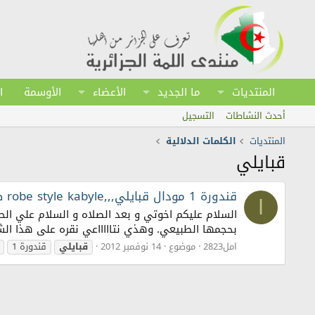
المنتديات
ما الجديد
الأعضاء
الأوسمة
ا
أحدث النشاطات
التسجيل
المنتديات
الكلمات الدلالية
قبايلي
قندورة 1 مودال قبايلي,,,robe style kabyle صدر و ضفيرة للعرائس
ا
بحجمها الطبيعي. وهذي نتاااااعي نقره على هذا الشر
امل2823
موضوع
14 نوفمبر 2012
قبايلي
قندورة 1