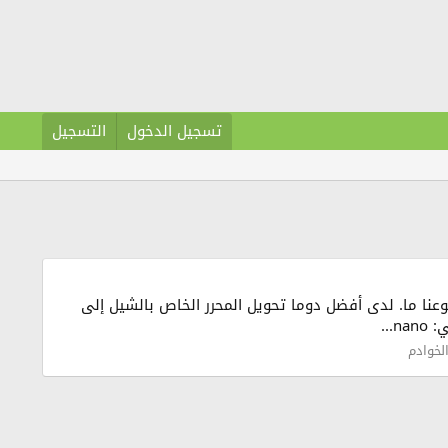
تسجيل الدخول
التسجيل
ستلام سيرفر جديد يكون المحرر الإفتراضي في الشيل هو vi أو vim , وأجده معقد نوعنا ما. لدى أفضل دوما تحويل المحرر الخاص بالشيل إلى
لخوادم