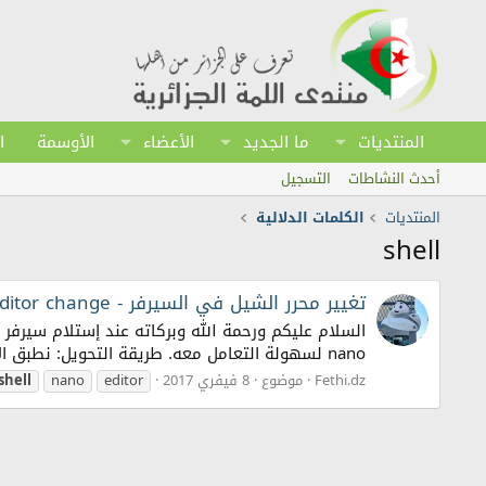
المنتديات
ما الجديد
الأعضاء
الأوسمة
ا
أحدث النشاطات
التسجيل
المنتديات
الكلمات الدلالية
shell
تغيير محرر الشيل في السيرفر - Shell editor change
nano لسهولة التعامل معه. طريقة التحويل: نطبق الأمر التالي: export EDITOR="/usr/bin/nano" بعدها نطبق الأمر التالي: nano...
Fethi.dz
موضوع
8 فيفري 2017
editor
nano
shell