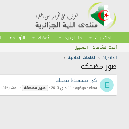
المنتديات
ما الجديد
الأعضاء
الأوسمة
ا
أحدث النشاطات
التسجيل
المنتديات
الكلمات الدلالية
صور مضحكة
كي تشوفها تضحك
E
elina
موضوع
11 ماي 2013
صور
مضحكة
المشاركات: 11