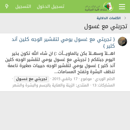
تسجيل الدخول
التسجيل
الكلمات الدلالية
تجربتي مع غسول
{ تجربتي مع غسول يومي لتقشير الوجه كلين آند
كلير }
اهـــلآ وسهــلآ بكن يالماويـــآت :) ان شاء الله تكون بخير
اليوم جبتلكم { تجربتي مع غسول يومي لتقشير الوجه كلين
آند كلير } غسول يومي لتقشير الوجه حبيبات صغيرة ناعمة
تنظف البشرة وتفتح المسامات...
الحلم الوردي
موضوع
17 جانفي 2015
تجربتي
مع
غسول
المشاركات: 13
المنتدى:
الزينة والعناية بالجسم والبشرة والشعر