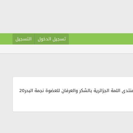
تسجيل الدخول
التسجيل
نظرا لنشاطها الملحوظ في أركان منتدى تربية الاطفال و رعايتهم تتقدم مشرفات منتدى تربية الاطفال و رعايتهم وادارة منتدى اللمة الجزائرية بالشكر والعرفان للعضوة نجمة البحر20