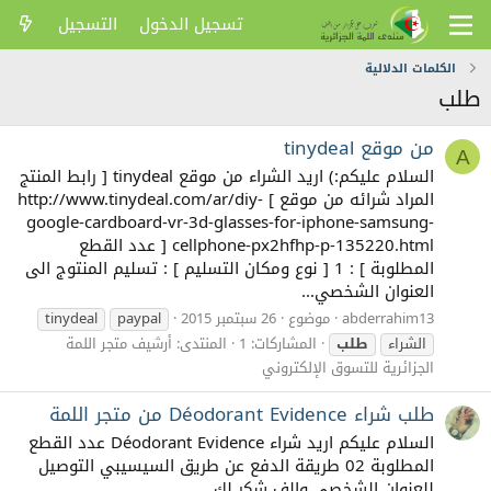
تسجيل الدخول
التسجيل
الكلمات الدلالية
طلب
من موقع tinydeal
A
السلام عليكم:) اريد الشراء من موقع tinydeal [ رابط المنتج
المراد شرائه من موقع ] http://www.tinydeal.com/ar/diy-
google-cardboard-vr-3d-glasses-for-iphone-samsung-
cellphone-px2hfhp-p-135220.html [ عدد القطع
المطلوبة ] : 1 [ نوع ومكان التسليم ] : تسليم المنتوج الى
العنوان الشخصي...
abderrahim13
موضوع
26 سبتمبر 2015
paypal
tinydeal
الشراء
طلب
المشاركات: 1
المنتدى:
أرشيف متجر اللمة
الجزائرية للتسوق الإلكتروني
طلب شراء Déodorant Evidence من متجر اللمة
السلام عليكم اريد شراء Déodorant Evidence عدد القطع
المطلوبة 02 طريقة الدفع عن طريق السيسيبي التوصيل
للعنوان الشخصي والف شكر لك